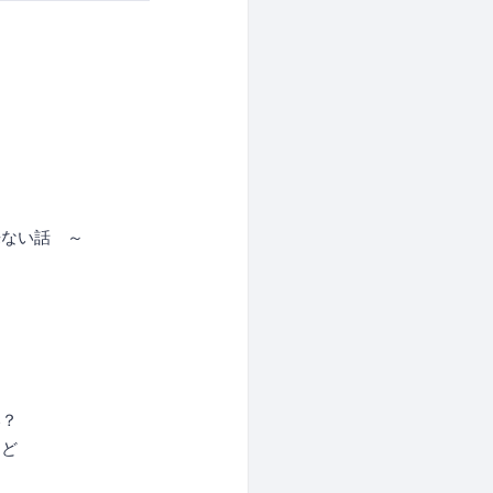
ない話 ～
？
ど