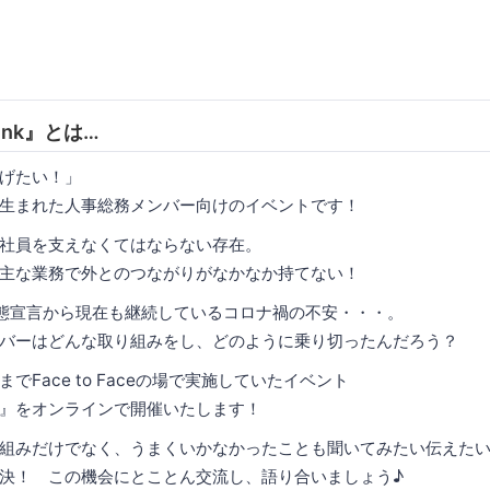
 Link』とは…
げたい！」
ら生まれた人事総務メンバー向けのイベントです！
社員を支えなくてはならない存在。
主な業務で外とのつながりがなかなか持てない！
態宣言から現在も継続しているコロナ禍の不安・・・。
バーはどんな取り組みをし、どのように乗り切ったんだろう？
でFace to Faceの場で実施していたイベント
e Link』をオンラインで開催いたします！
組みだけでなく、うまくいかなかったことも聞いてみたい伝えた
決！ この機会にとことん交流し、語り合いましょう♪